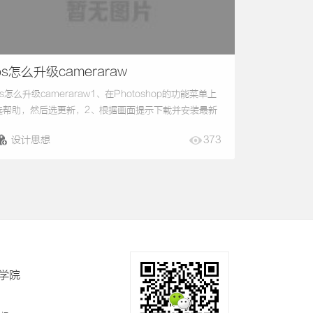
ps怎么升级cameraraw
ps怎么升级cameraraw1、在Photoshop的功能菜单上
选帮助，然后选更新，2、根据画面提示下载并安装最新
版CameraRAW即可，3、安装好后，重新运行PS就可
设计思想
373
以打开RAW这样的相片格式。4、或者打开
dobeCreativeCloud，在这里更新。photoshopcc的
cameraRAW怎么升级？CameraRaw原本是Adobe随
Photoshop一同提供的RAW图像处理工具。专...
学院