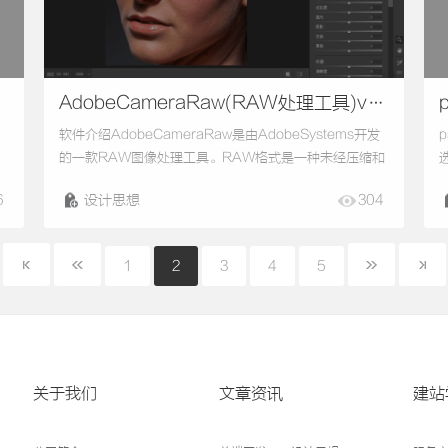
AdobeCameraRaw(RAW处理工具)v1
5.5.0一款RAW图像处理工...
软件介绍AdobeCameraRaw是由AdobeSystems开发
的一款RAW图像处理工具。RAW格式是一种未经压缩和
据
处理的图像文件格式，它包含了相机传感器捕捉到的原始
6
设计思想
304
器
图像数据。相比于其他图像格式（如JPEG），RAW格
视
式提供了更多的图像信息和灵活性，使得用户可以在后期
A
以
处理中更好地调整曝光、白平衡、对比度等参数。
1
2
3
4
5
AdobeCameraRaw软件是AdobePhotoshop的一个插
件，它允许用户...
关于我们
文章资讯
建站