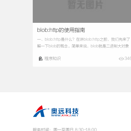
blob:http的使用指南
一、blob:http是什么？在讲blob:http之前，我们先来了
解一下blob的概念。简单来说，blob就是二进制大对象
（BinaryLargeOBject）的缩写，是一种存储二进制数
程序知识
34
的容器。而blob:http则是一个URL，指向一个本地浏览
缓存中的二进制数据，常用于处理文件上传、下载、音
频播放等场景。二、blob:http如何生成？我们可以通过
下几种方式来生成一个blob:http...
服务时间：
周一至周日 8:30-18:00