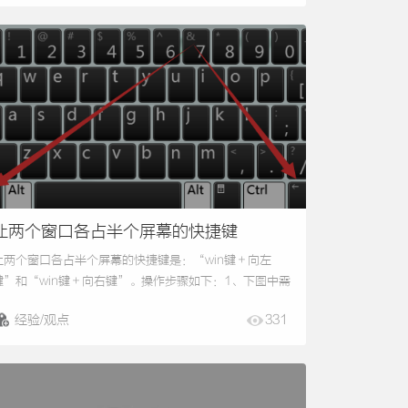
企业里的“视口”，PC端是指浏览器可视性地区；手机
指的是Viewport里的LayoutViewport。依据CSS3标
准，视口企业关键包括以下4个：1...
让两个窗口各占半个屏幕的快捷键
让两个窗口各占半个屏幕的快捷键是：“win键＋向左
键”和“win键＋向右键”。操作步骤如下：1、下图中需
要将EXCEL表格和PPT两个文件在电脑屏幕中各显示一
经验/观点
331
半，首先点击打开EXCEL表格。2、然后按下键盘上
的“win键＋向左键”。3、打开的EXCEL表格就自动切
换到屏幕的左侧并占据屏幕的一半位置。4、然后再点击
打开另外的PPT文件。5、再按下键盘上的“win键＋向
右键”。6、打开的PPT文件也自...