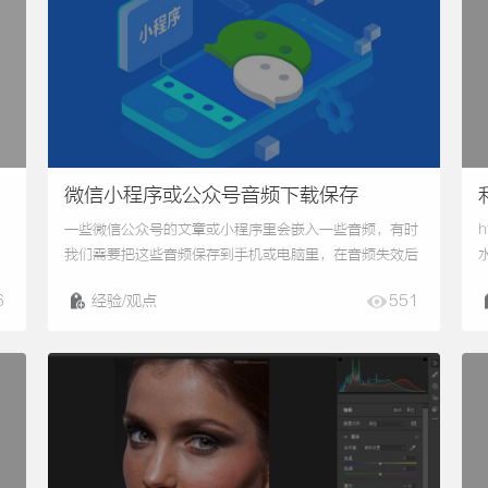
微信小程序或公众号音频下载保存
一些微信公众号的文章或小程序里会嵌入一些音频，有时
h
我们需要把这些音频保存到手机或电脑里，在音频失效后
水
或没有微信环境时也能随时听。下面就个人经验总结一
*
6
经验/观点
551
;
下：1、打开要下载的音频开始播放，使得音频缓存到本
d
l
地。2、打开手机上的文件管理器，依次找到目录“我的
b
手机/Android/data/com.tencent.mm/MicroMsg/”，
保证列表按时间排序，然后在靠前的位置找一个名字很长
的文件夹，文件夹名...