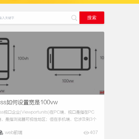
css如何设置宽是100vw
css视口企业(Viewportunits)在PC端，视口是指在PC
端，是指浏览器可视性地区；但在手机端，它涉及到3个
视口：LayoutViewport（合理布局视口），
web前端
407
isualViewport（视觉效果视口），IdealViewport视口