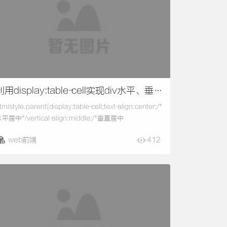
利用display:table-cell实现div水平、垂直
居中
tmlstyle.parent{display:table-cell;text-align:center;/*
平居中*/vertical-align:middle;/*垂直居中
/width:300px;height:300px;background:red;}.child{
web前端
412
isplay:inline-
lock;width:50px;height:50px;background:green...