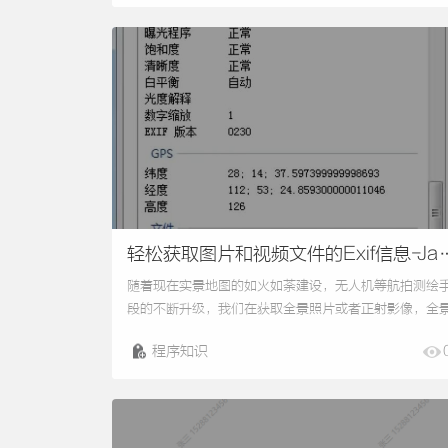
DJI+Assistant+2+For+Mavic+2.0.12并安装。这里有
几个要点：1、标定所使用的电脑屏幕一定不要曲面的；
2、标定调参软件的版本号，一定要2.0.12以上的。操作
步骤：1、开启飞行器电源，...
轻松获取图片和视频文件的Exif信息-Jav
a篇
随着现在实景地图的如火如荼建设，无人机等航拍测绘
段的不断升级，我们在获取全景照片或者正射影像，全
视频等数据上更加快速、便捷。由于无人机本身不进行
程序知识
关数据的处理，比如全景地图的生成、视频的信息解析
等。以全景照片为例，无人机作业时一般会在拍摄时自
记录GPS信息，拍照的坐标信息。通过自动获取图片的
纬度信息，可以快速对照片进行定位。而我们在旅游时
通常都会进行拍照，通过开启自动记录位置后，随时可