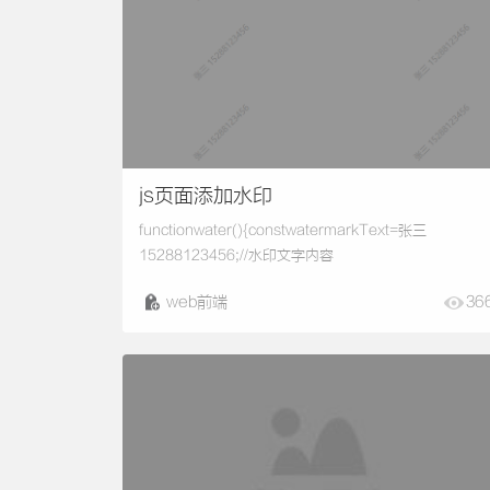
以...
js页面添加水印
functionwater(){constwatermarkText=张三
15288123456;//水印文字内容
constwrap=document.querySelector(#water-
web前端
36
wrapper);consthtml=document.querySelector(html)
constbody=document.querySelector(body);html.sty
e.margi...