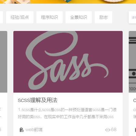
经验/观点
程序知识
全景知识
励志
scss理解及用法
不
1.scss是什么scss是css的一种预处理语言scss是一门很
一
好用的类css，在现实中的工作当中几乎都是不采用css
首
的，而是使用类css语言。例如：scss、less、stylus
6
web前端
68
等，所以学习一门css语言是必须的，在这里就简要介绍
V