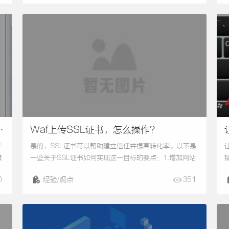
一下scss用法。首先它是一款强化css的辅助工具，在css
的基础上怎加了：变量（variables）嵌套
端
（nestednutes）混合（mixin）导入（inli...
Waf上传SSL证书，怎么操作？
手
是的，SSL证书可以帮助建立信任并提高转化率。以下是
景
一些关于SSL证书如何实现这一目标的要点：1.增加网站
相
可信度：拥有SSL证书的网站将显示绿色的安全锁图标和
0
经验/观点
351
HTTPS前缀，这向用户传递了一个重要的信息，即他们
动
正在与一个安全的网站进行交互。这种可信度可以增加用
经
户对你网站的信心，并使他们更有可能购买产品、填写表
，
单或提供个人信息。2.保护用户隐私：通过使用SSL证
书，网站可以确保用户在与网站之间的通信...